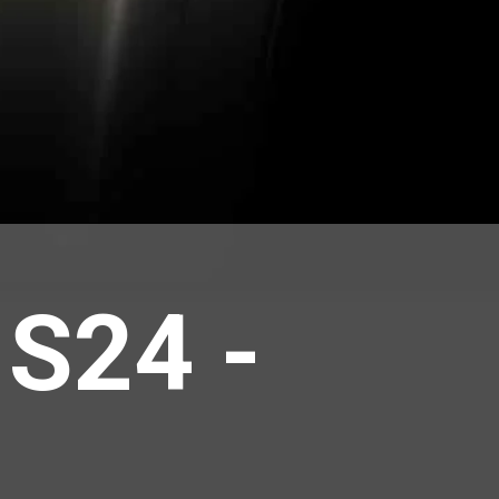
S24 -