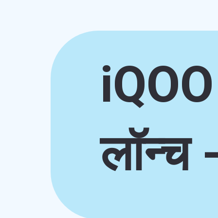
iQOO 
लॉन्च 