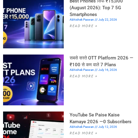
Best Phones सिर्फ ₹15,000
(August 2026): Top 7 5G
Smartphones
Abhishek Paswan
July 22, 2026
READ MORE »
सबसे सस्ते OTT Platform 2026 —
₹100 से कम वाले 7 Plans
Abhishek Paswan
July 16, 2026
READ MORE »
YouTube Se Paise Kaise
Kamaye 2026 —0 Subscribers
Abhishek Paswan
July 12, 2026
READ MORE »