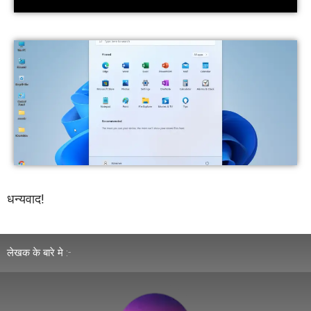
धन्यवाद!
लेखक के बारे मे :-