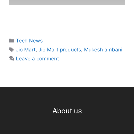
Tech News
Jio Mart
,
Jio Mart products
,
Mukesh ambani
Leave a comment
About us