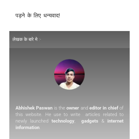
पड़ने के लिए धन्यवाद!
लेखक के बारे मे :-
Abhishek Paswan
is the
owner
and
editor in chief
of
this website. He use to write articles related to
newly launched
technology
,
gadgets
&
internet
information
.