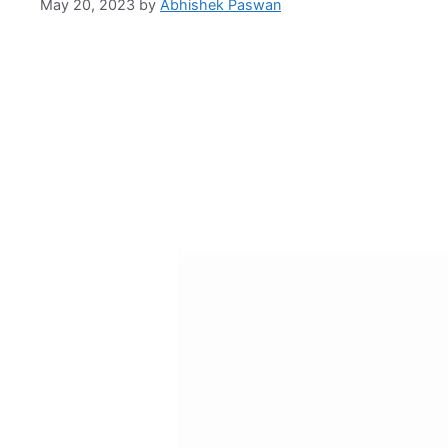
May 20, 2023
by
Abhishek Paswan