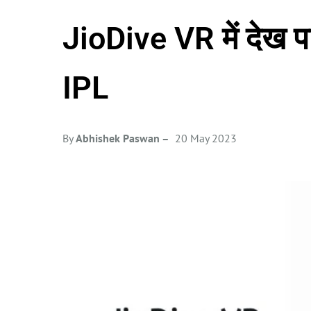
JioDive VR में देख प
IPL
By
Abhishek Paswan –
20 May 2023