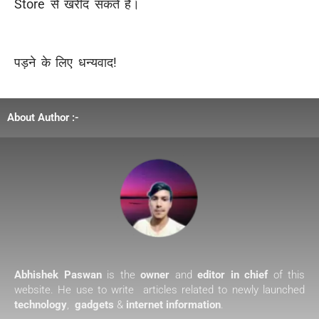
Store
से खरीद सकते है।
पड़ने के लिए धन्यवाद!
About Author :-
Abhishek Paswan
is the
owner
and
editor in chief
of this
website. He use to write articles related to newly launched
technology
,
gadgets
&
internet information
.