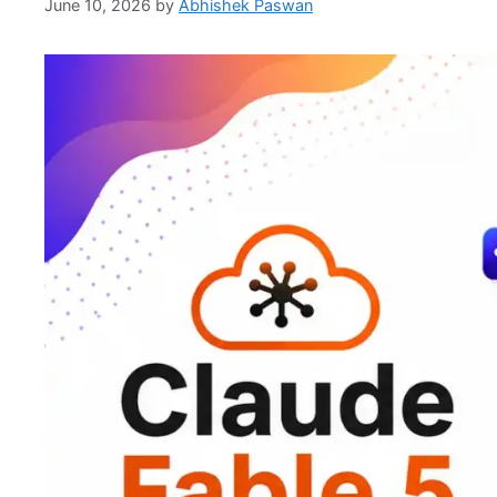
June 10, 2026
by
Abhishek Paswan