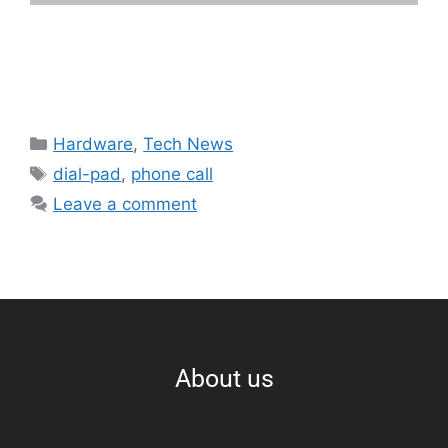
Hardware
,
Tech News
dial-pad
,
phone call
Leave a comment
About us