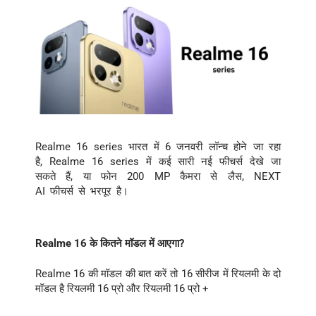
Realme
16
series
भारत में
6
जनवरी
लॉन्च
होने
जा रहा
है
,
Realme
16 series
में
कई सारी नई
फीचर्स
देखे जा
सकते हैं
,
या
फोन
200
MP
कैमरा
से लैस
,
NEXT
AI
फीचर्स
से
भरपूर है।
Realme 16 के कितने मॉडल में आएगा?
Realme 16
की मॉडल की बात करें तो 16 सीरीज में रियलमी के दो
मॉडल है रियलमी
16 प्रो और
रियलमी
16 प्रो +